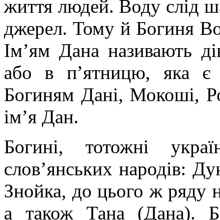
життя людей. Воду слід ша
джерел. Тому й Богиня В
Ім’ям Дана називають ді
або в п’ятницю, яка є
Богиням Дані, Мокоші, Ро
ім’я Дан.
Богині, тотожні украї
слов’янських народів: Ду
Знойка, до цього ж ряду 
а також Тана (Дана). 