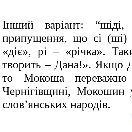
Інший варіант: “шіді,
припущення, що сі (ші) 
«діє», рі – «річка». Та
творить – Дана!». Якщо Д
то Мокоша переважно
Чернігівщині, Мокошин у
слов’янських народів.