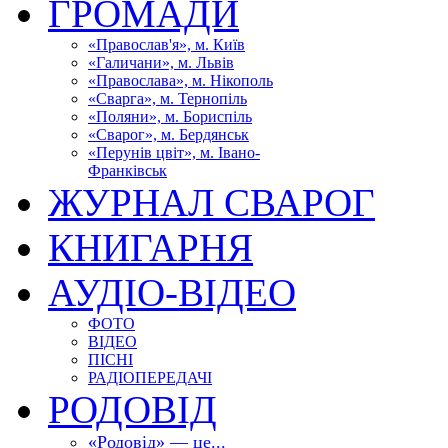
ГРОМАДИ
«Православ'я», м. Київ
«Галичани», м. Львів
«Православа», м. Нікополь
«Сварга», м. Тернопіль
«Поляни», м. Бориспіль
«Сварог», м. Бердянськ
«Перунів цвіт», м. Івано-
Франківськ
ЖУРНАЛ СВАРОГ
КНИГАРНЯ
АУДІО-ВІДЕО
ФОТО
ВІДЕО
ПІСНІ
РАДІОПЕРЕДАЧІ
РОДОВІД
«Родовід» — це...