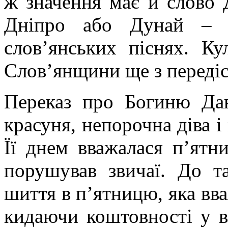
ж значення має й слово Д
Дніпро або Дунай – н
слов’янських піснях. К
Слов’янщини ще з передіст
П
ереказ про Богиню Дан
красуня, непорочна діва і
Її днем вважалася п’ятн
порушував звичаї. До т
шиття в п’ятницю, яка вв
кидаючи коштовності у в