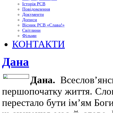
Історія РСВ
Повідомлення
Документи
Дописи
Вісник РСВ «Слава!»
Світлини
Фільми
КОНТАКТИ
Дана
Дана.
Всеслов’янс
першопочатку життя. Слов
перестало бути ім’ям Боги