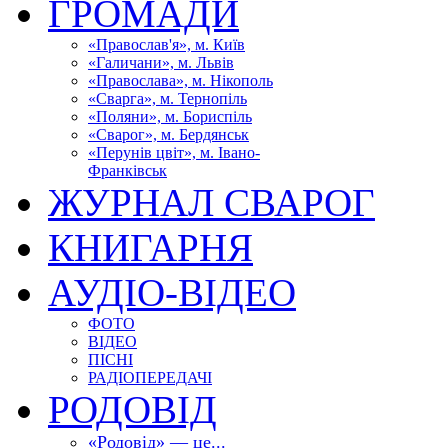
ГРОМАДИ
«Православ'я», м. Київ
«Галичани», м. Львів
«Православа», м. Нікополь
«Сварга», м. Тернопіль
«Поляни», м. Бориспіль
«Сварог», м. Бердянськ
«Перунів цвіт», м. Івано-
Франківськ
ЖУРНАЛ СВАРОГ
КНИГАРНЯ
АУДІО-ВІДЕО
ФОТО
ВІДЕО
ПІСНІ
РАДІОПЕРЕДАЧІ
РОДОВІД
«Родовід» — це...