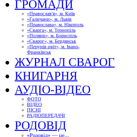
ГРОМАДИ
«Православ'я», м. Київ
«Галичани», м. Львів
«Православа», м. Нікополь
«Сварга», м. Тернопіль
«Поляни», м. Бориспіль
«Сварог», м. Бердянськ
«Перунів цвіт», м. Івано-
Франківськ
ЖУРНАЛ СВАРОГ
КНИГАРНЯ
АУДІО-ВІДЕО
ФОТО
ВІДЕО
ПІСНІ
РАДІОПЕРЕДАЧІ
РОДОВІД
«Родовід» — це...