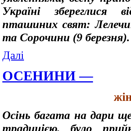
Україні збереглися в
пташиних свят: Лелечин
та Сорочини (9 березня).
Далі
ОСЕНИНИ —
жін
Осінь багата на дари ще
традицією, було при