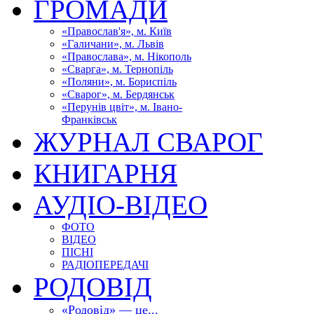
ГРОМАДИ
«Православ'я», м. Київ
«Галичани», м. Львів
«Православа», м. Нікополь
«Сварга», м. Тернопіль
«Поляни», м. Бориспіль
«Сварог», м. Бердянськ
«Перунів цвіт», м. Івано-
Франківськ
ЖУРНАЛ СВАРОГ
КНИГАРНЯ
АУДІО-ВІДЕО
ФОТО
ВІДЕО
ПІСНІ
РАДІОПЕРЕДАЧІ
РОДОВІД
«Родовід» — це...