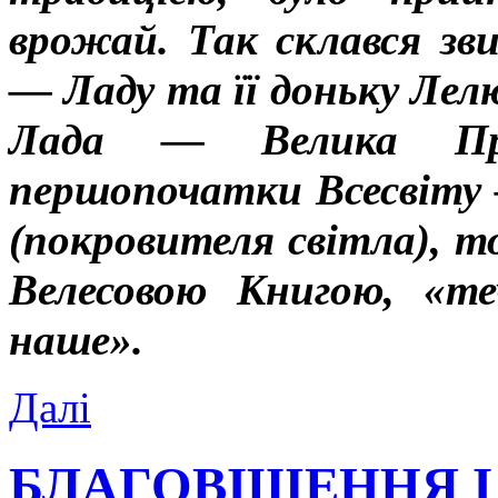
врожай. Так склався з
— Ладу та її доньку Лелю
Лада — Велика Пра
першопочатки Всесвіту 
(покровителя світла), т
Велесовою Книгою, «т
наше».
Далі
БЛАГОВІЩЕННЯ І