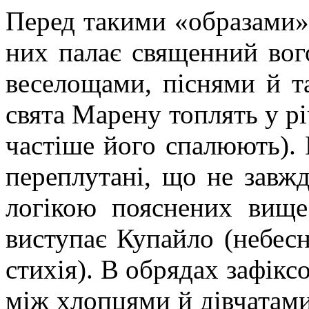
Перед такими «образами» с
них палає священний вого
веселощами, піснями й т
свята Марену топлять у рі
частіше його спалюють). 
переплутані, що не завжд
логікою пояснених вище
виступає Купайло (небес
стихія). В обрядах зафікс
між хлопцями й дівчатами 