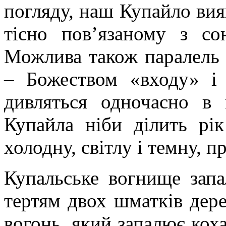
погляду, наш Купайло ви
тісно пов’язаному з со
Можлива також паралель
– Божеством «входу» і 
дивляться одночасно в 
Купайла ніби ділить рік
холодну, світлу і темну, 
Купальське вогнище запа
тертям двох шматків дере
вогонь, який запалює коха