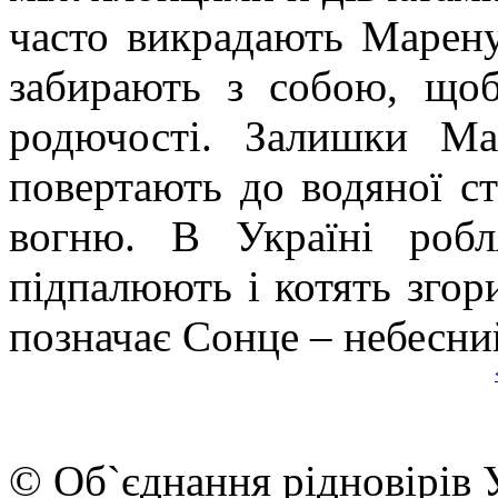
часто викрадають Марену,
забирають з собою, щоб
родючості. Залишки Ма
повертають до водяної с
вогню. В Україні робл
підпалюють і котять згори
позначає Сонце – небесни
© Об`єднання рідновірів 