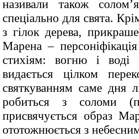
називали також солом’
спеціально для свята. Кр
з гілок дерева, прикраш
Марена – персоніфікація
стихіям: вогню і воді
видається цілком пере
святкуванням саме дня л
робиться з соломи (п
присвячується образ Мар
ототожнюється з небесним