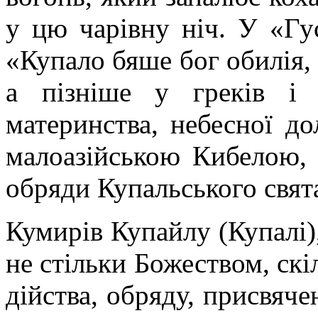
у цю чарівну ніч. У «Гу
«Купало бяше бог обилія, 
а пізніше у греків і
материнства, небесної д
малоазійською Кибелою, 
обряди Купальського свята
Кумирів Купайлу (Купалі),
не стільки Божеством, ск
дійства, обряду, присвяч