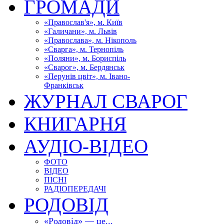
ГРОМАДИ
«Православ'я», м. Київ
«Галичани», м. Львів
«Православа», м. Нікополь
«Сварга», м. Тернопіль
«Поляни», м. Бориспіль
«Сварог», м. Бердянськ
«Перунів цвіт», м. Івано-
Франківськ
ЖУРНАЛ СВАРОГ
КНИГАРНЯ
АУДІО-ВІДЕО
ФОТО
ВІДЕО
ПІСНІ
РАДІОПЕРЕДАЧІ
РОДОВІД
«Родовід» — це...