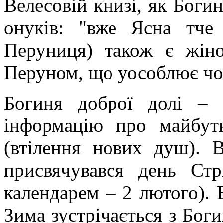
Велесовій книзі, як Бог
онуків: "вже Ясна тче
Перуниця) також є жін
Перуном, що уособлює чол
Богиня доброї долі – 
інформацію про майбут
(втілення нових душ). В
присвячувався день Стр
календарем – 2 лютого). 
Зима зустрічається з Бог