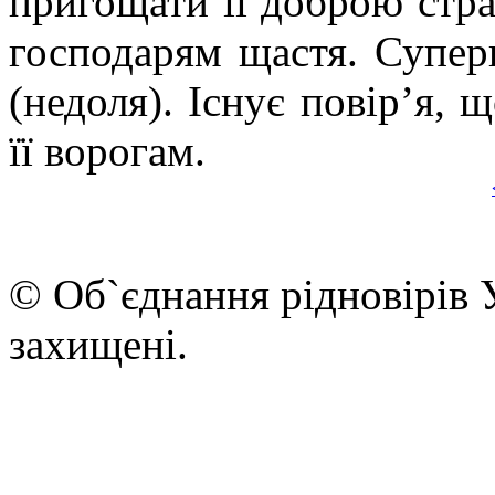
пригощати її доброю стра
господарям щастя. Суперн
(недоля). Існує повір’я, 
її ворогам.
© Об`єднання рідновірів 
захищені.