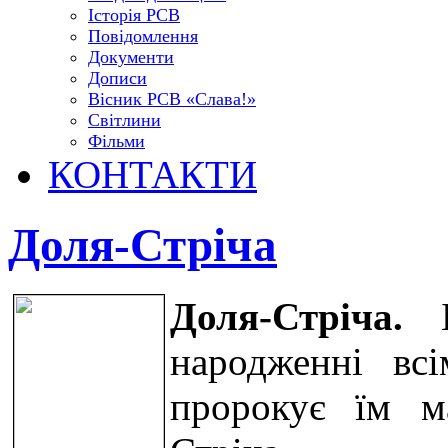
Історія РСВ
Повідомлення
Документи
Дописи
Вісник РСВ «Слава!»
Світлини
Фільми
КОНТАКТИ
Доля-Стріча
Доля-Стріча.
Бо
народженні вс
пророкує їм м