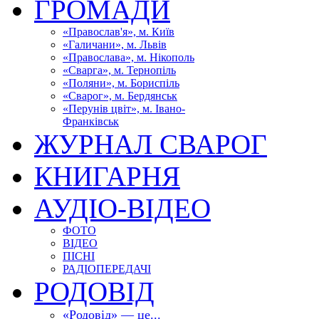
ГРОМАДИ
«Православ'я», м. Київ
«Галичани», м. Львів
«Православа», м. Нікополь
«Сварга», м. Тернопіль
«Поляни», м. Бориспіль
«Сварог», м. Бердянськ
«Перунів цвіт», м. Івано-
Франківськ
ЖУРНАЛ СВАРОГ
КНИГАРНЯ
АУДІО-ВІДЕО
ФОТО
ВІДЕО
ПІСНІ
РАДІОПЕРЕДАЧІ
РОДОВІД
«Родовід» — це...