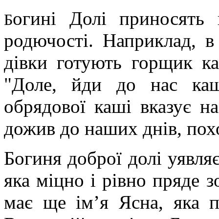
огині Долі приносять
Б
родючості. Наприклад, в
дівки готують горщик ка
"Доле, йди до нас каш
обрядової каші вказує н
дожив до наших днів, пох
Богиня доброї долі уявляє
яка міцно і рівно пряде з
має ще ім’я Ясна, яка п