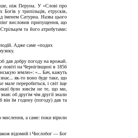
ше, ніж Перуна. У «Слові про
 Богів у трипільців, етрусків,
д іменем Сатурна. Назва цього
інг висловив припущення, що
і Стрільцем та його атрибутами:
елодій. Адже саме «подих
музику.
об дав добру погоду на врожай.
 повіті на Чернігівщині в 1856
нськую землю»: «... Бач, кажуть
знає... як-то воно буде таке, що
е мале переробиться, і світ іще
ликиї були зовсім не те, що ми,
знав: об другім чім другії знали
б він їм годину (погоду) дав та
 мислення, а саме: поки вірили
також відомий і Числобог — Бог