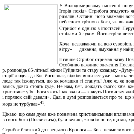
У Володимировому пантеоні поруч
Ігорів похід» Стрибога згадують як
римлян. Останні його вважали Бого
небесного грізного Бога, як вважа
Стрибог є однією з іпостасей Перу
стрілами й луком. Його стріли летят
Хоча, незважаючи на всю суворість 
вітру» — дихання, дмухання у найпр
Пізніше Стрибог отримав назву Поз
Особливо важливе значення Посвист
р. розповідь 85-літньої жінки Гуйдихи та стару козацьку «Думу
старії люде... да Бог його знає, відкіля вони сеє уже знають: ч
люде так ізживуться, що як комашки ті стануть! Аже ж, як под
замісь довго стоять буде. Не нам, бач, дождать сього: хіба в
християне: у їх і Бога якось інак звали — кажуть Посвистач який
і порядок свій давали». Далі в думі розповідається про те, щ
41
моря не турбував»
.
Цікаво, що сама дума вже позначена християнськими впливами,
в свого Бога (Посвистача), були великі, «зовсім не те, що ми, х
Стрибог близький до грецького Кроноса — Бога невмолимого час