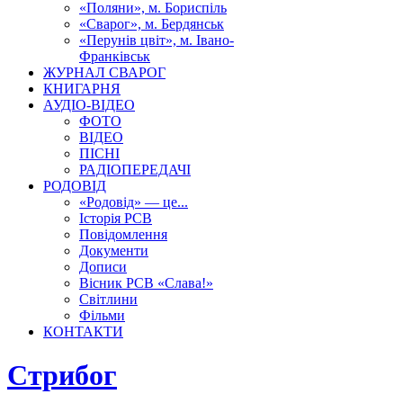
«Поляни», м. Бориспіль
«Сварог», м. Бердянськ
«Перунів цвіт», м. Івано-
Франківськ
ЖУРНАЛ СВАРОГ
КНИГАРНЯ
АУДІО-ВІДЕО
ФОТО
ВІДЕО
ПІСНІ
РАДІОПЕРЕДАЧІ
РОДОВІД
«Родовід» — це...
Історія РСВ
Повідомлення
Документи
Дописи
Вісник РСВ «Слава!»
Світлини
Фільми
КОНТАКТИ
Стрибог