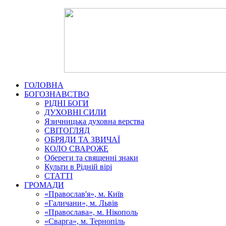
ГОЛОВНА
БОГОЗНАВСТВО
РІДНІ БОГИ
ДУХОВНІ СИЛИ
Язичницька духовна верства
СВІТОГЛЯД
ОБРЯДИ ТА ЗВИЧАЇ
КОЛО СВАРОЖЕ
Обереги та священні знаки
Культи в Рідній вірі
СТАТТІ
ГРОМАДИ
«Православ'я», м. Київ
«Галичани», м. Львів
«Православа», м. Нікополь
«Сварга», м. Тернопіль