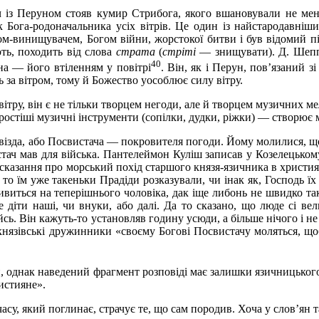
 із Перуном стояв кумир Стрибога, якого вшановували не мен
 Бога-родоначальника усіх вітрів. Це один із найстародавніших
м-винищувачем, Богом війни, жорстокої битви і був відомий пі
ють, походить від слова
страта
(
стріті
— знищувати). Д. Шепп
40
на — його втіленням у повітрі
. Він, як і Перун, пов’язаний з
ь за вітром, тому й Божество уособлює силу вітру.
вітру, він є не тільки творцем негоди, але й творцем музичних м
остіші музичні інструменти (сопілки, дудки, ріжки) — створює 
візда, або Посвистача — покровителя погоди. Йому молилися, щ
ач мав для війська. Пантелеймон Куліш записав у Козелецькому
-сказання про морський похід старшого князя-язичника в христия
и то їм уже такеньки Прадіди розказували, чи інак як, Господь їх 
ивиться на теперішнього чоловіка, дак іще либонь не швидко так
же діти наші, чи внуки, або далі. Да то сказано, що люде сі ве
сь. Він кажуть-то установляв годину усюди, а більше нічого і не 
о князівські дружинники «своєму Богові Посвистачу моляться, що
 однак наведений фрагмент розповіді має залишки язичницького
ристияне».
у, який поглинає, страчує те, що сам породив. Хоча у слов’ян 