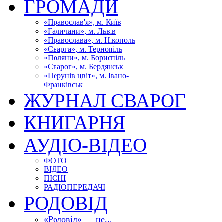
ГРОМАДИ
«Православ'я», м. Київ
«Галичани», м. Львів
«Православа», м. Нікополь
«Сварга», м. Тернопіль
«Поляни», м. Бориспіль
«Сварог», м. Бердянськ
«Перунів цвіт», м. Івано-
Франківськ
ЖУРНАЛ СВАРОГ
КНИГАРНЯ
АУДІО-ВІДЕО
ФОТО
ВІДЕО
ПІСНІ
РАДІОПЕРЕДАЧІ
РОДОВІД
«Родовід» — це...