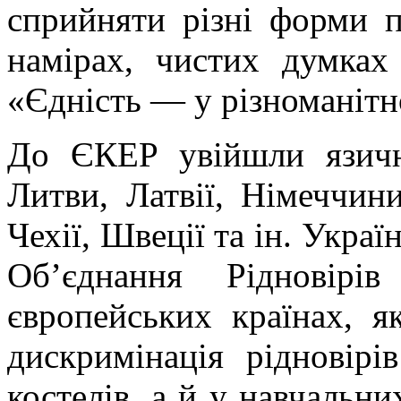
сприйняти різні форми п
намірах, чистих думках 
«Єдність — у різноманіт
До ЄКЕР увійшли язичниц
Литви, Латвії, Німеччини
Чехії, Швеції та ін. Укра
Об’єднання Рідновір
європейських країнах, я
дискримінація рідновір
костелів, а й у навчальни