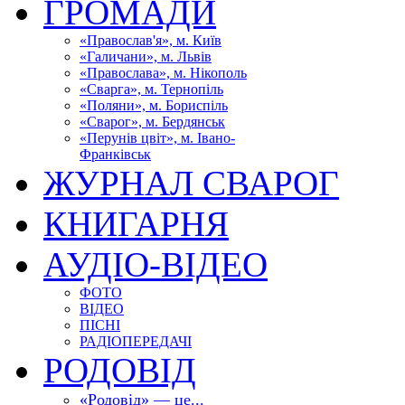
ГРОМАДИ
«Православ'я», м. Київ
«Галичани», м. Львів
«Православа», м. Нікополь
«Сварга», м. Тернопіль
«Поляни», м. Бориспіль
«Сварог», м. Бердянськ
«Перунів цвіт», м. Івано-
Франківськ
ЖУРНАЛ СВАРОГ
КНИГАРНЯ
АУДІО-ВІДЕО
ФОТО
ВІДЕО
ПІСНІ
РАДІОПЕРЕДАЧІ
РОДОВІД
«Родовід» — це...