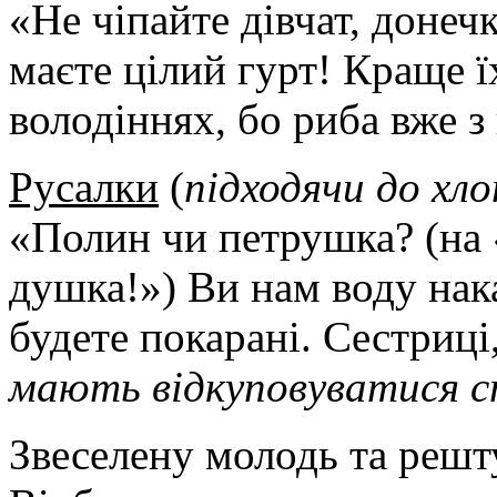
«Не чіпайте дівчат, донеч
маєте цілий гурт! Краще ї
володіннях, бо риба вже з
Русалки
(
підходячи до хло
«Полин чи петрушка? (на 
душка!») Ви нам воду нака
будете покарані. Сестриці
мають відкуповуватися с
Звеселену молодь та решт