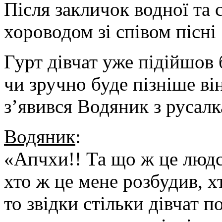
Після закличок водної та 
хороводом зі співом пісні
Гурт дівчат уже підійшов 
чи зручно буде пізніше ві
з’явився Водяник з русалк
Водяник
:
«Апчхи!! Та що ж це людс
хто ж це мене розбудив, х
то звідки стільки дівчат п