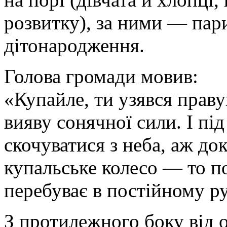
розвитку), за ними — пар
дітонародження.
Голова громади мовив:
«Купайле, ти узявся праву
вияву сонячної сили. І п
скочуватися з неба, аж до
купальське колесо — то п
перебуває в постійному ру
З протилежного боку від 