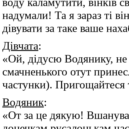
воду каламутити, вінків с
надумали! Та я зараз ті в
дівувати за таке ваше наха
Дівчата
:
«Ой, дідусю Водянику, не 
смачненького отут принес
частунки). Пригощайтеся т
Водяник
:
«От за це дякую! Вшанува
донечкам русалонькам час