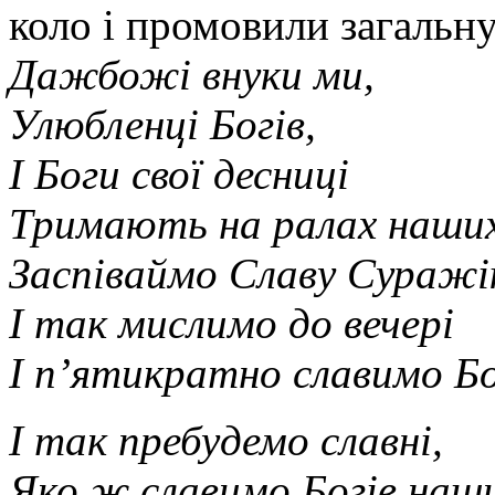
коло і промовили загальн
Дажбожі внуки ми,
Улюбленці Богів,
І Боги свої десниці
Тримають на ралах наших
Заспіваймо Славу Сураж
І так мислимо до вечері
І п’ятикратно славимо Бо
І так пребудемо славні,
Яко ж славимо Богів наш