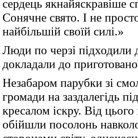
сердець якнайяскравіше с
Сонячне свято. І не прост
найбільшій своїй силі.»
Люди по черзі підходили 
докладали до приготованої
Незабаром парубки зі смо
громади на заздалегідь пі
кресалом іскру. Від цьог
обійшли посолонь навколо