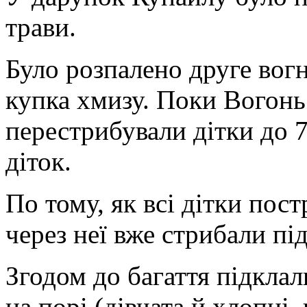
трави.
Було розпалено друге вог
купка хмизу. Поки Вогонь
перестрибували дітки до 
діток.
По тому, як всі дітки пос
через неї вже стрибали під
Згодом до багаття підклали
на порі (дівчата й хлопці,