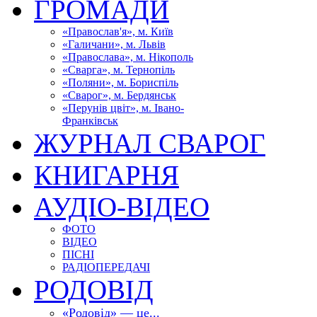
ГРОМАДИ
«Православ'я», м. Київ
«Галичани», м. Львів
«Православа», м. Нікополь
«Сварга», м. Тернопіль
«Поляни», м. Бориспіль
«Сварог», м. Бердянськ
«Перунів цвіт», м. Івано-
Франківськ
ЖУРНАЛ СВАРОГ
КНИГАРНЯ
АУДІО-ВІДЕО
ФОТО
ВІДЕО
ПІСНІ
РАДІОПЕРЕДАЧІ
РОДОВІД
«Родовід» — це...