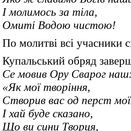
І молимось за тіла,
Омиті Водою чистою!
По молитві всі учасники с
Купальський обряд завер
Се мовив Ору Сварог наш
«Як мої творіння,
Створив вас од перст мої
І хай буде сказано,
Що ви сини Творця,