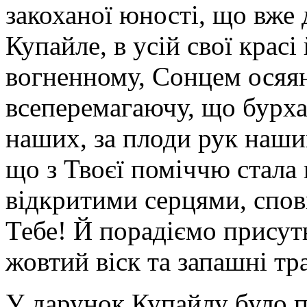
закоханої юності, що вже 
Купайле, в усій свої крас
вогненному, Сонцем осяя
всеперемагаючу, що бурха
наших, за плоди рук наших
що з Твоєї поміччю стала
відкритими серцями, сповн
Тебе! Й порадіємо присутн
жовтий віск та запашні тр
У дарунок Купайлу було п