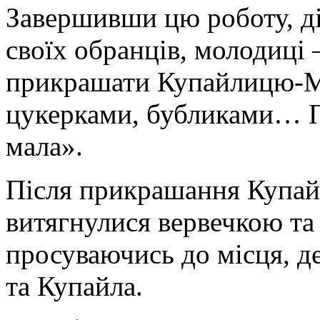
Завершивши цю роботу, дів
своїх обранців, молодиці 
прикрашати Купайлицю-Мар
цукерками, бубликами… П
мала».
Після прикрашання Купайл
витягнулися вервечкою та
просуваючись до місця, д
та Купайла.