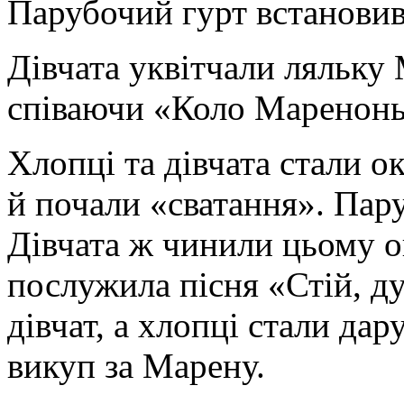
Парубочий гурт встановив
Дівчата уквітчали ляльку
співаючи «Коло Маренонь
Хлопці та дівчата стали 
й почали «сватання». Пар
Дівчата ж чинили цьому о
послужила пісня «Стій, дуб
дівчат, а хлопці стали дар
викуп за Марену.