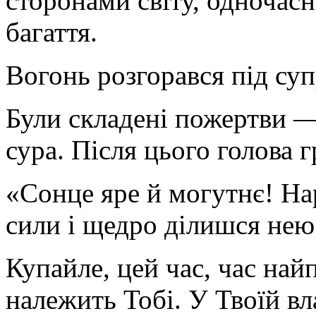
сторонами світу, одночас
багаття.
Вогонь розгорався під су
Були складені пожертви —
сура. Після цього голова 
«Сонце яре й могутнє! На
сили і щедро ділишся нею 
Купайле, цей час, час на
належить Тобі. У Твоїй вл