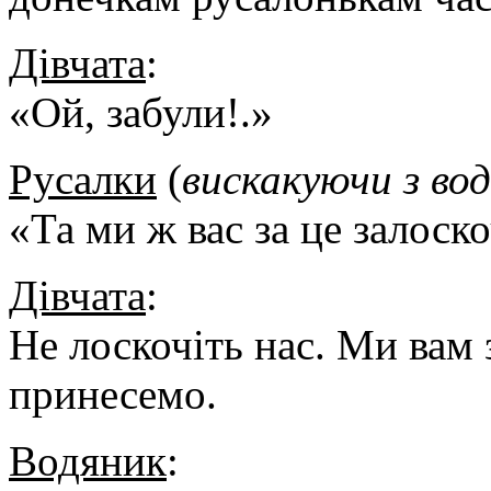
Дівчата
:
«Ой, забули!.»
Русалки
(
вискакуючи з во
«Та ми ж вас за це залос
Дівчата
:
Не лоскочіть нас. Ми вам 
принесемо.
Водяник
: